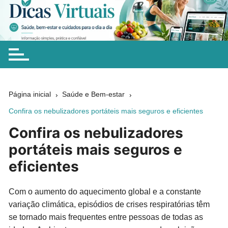
Ir
para
Dicas Virtuais
Dicas simples sobre saúde, bem-estar, beleza, alimentação,
o
chás e cuidados naturais para ajudar você a fazer escolhas
conteúdo
mais conscientes no dia a dia.
Página inicial
Saúde e Bem-estar
Confira os nebulizadores portáteis mais seguros e eficientes
Confira os nebulizadores
portáteis mais seguros e
eficientes
Com o aumento do aquecimento global e a constante
variação climática, episódios de crises respiratórias têm
se tornado mais frequentes entre pessoas de todas as