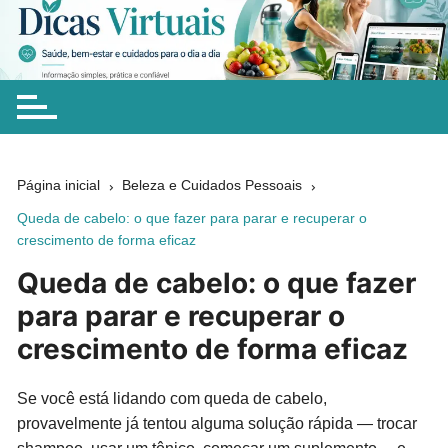
Ir
para
Dicas Virtuais
Dicas simples sobre saúde, bem-estar, beleza, alimentação,
o
chás e cuidados naturais para ajudar você a fazer escolhas
conteúdo
mais conscientes no dia a dia.
Página inicial
Beleza e Cuidados Pessoais
Queda de cabelo: o que fazer para parar e recuperar o
crescimento de forma eficaz
Queda de cabelo: o que fazer
para parar e recuperar o
crescimento de forma eficaz
Se você está lidando com queda de cabelo,
provavelmente já tentou alguma solução rápida — trocar