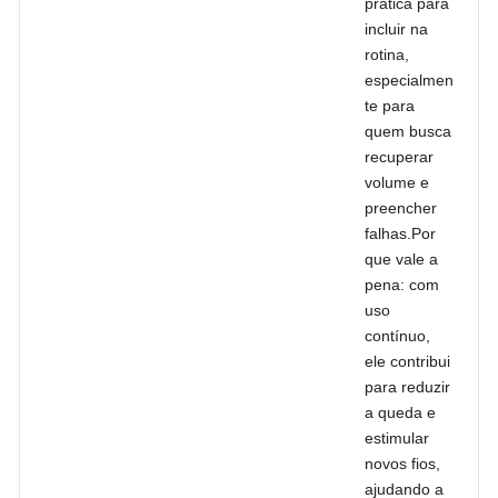
prática para
incluir na
rotina,
especialmen
te para
quem busca
recuperar
volume e
preencher
falhas.Por
que vale a
pena: com
uso
contínuo,
ele contribui
para reduzir
a queda e
estimular
novos fios,
ajudando a