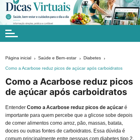
Ir
para
Dicas Virtuais
Dicas simples sobre saúde, bem-estar, beleza, alimentação,
o
chás e cuidados naturais para ajudar você a fazer escolhas
conteúdo
mais conscientes no dia a dia.
Página inicial
Saúde e Bem-estar
Diabetes
Como a Acarbose reduz picos de açúcar após carboidratos
Como a Acarbose reduz picos
de açúcar após carboidratos
Entender
Como a Acarbose reduz picos de açúcar
é
importante para quem percebe que a glicose sobe depois
de comer alimentos como arroz, pão, massas, batata,
doces ou outras fontes de carboidratos. Essa dúvida é
comum principalmente entre pessoas com diabetes tipo 2,