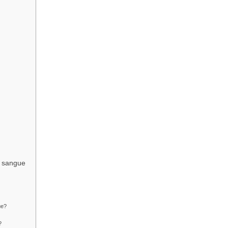
e sangue
ue?
?