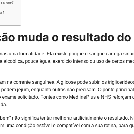
e sangue?
er?
ção muda o resultado d
s uma formalidade. Ela existe porque o sangue carrega sinais
a alcoólica, pouca água, exercício intenso ou uso de certos m
am na corrente sanguínea. A glicose pode subir, os triglicer
 pedem jejum, enquanto outros não precisam. O ponto principal
o exame solicitado. Fontes como MedlinePlus e NHS reforçam 
ida.
m” não significa tentar melhorar artificialmente o resultado. 
em uma condição estável e compatível com a sua rotina, para qu