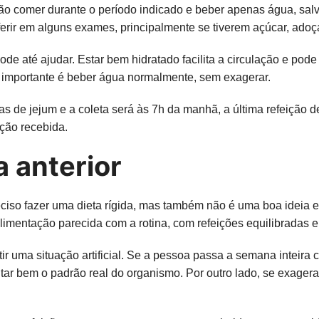
ão comer durante o período indicado e beber apenas água, salvo
terferir em alguns exames, principalmente se tiverem açúcar, ad
ode até ajudar. Estar bem hidratado facilita a circulação e pode
 importante é beber água normalmente, sem exagerar.
s de jejum e a coleta será às 7h da manhã, a última refeição de
ação recebida.
 anterior
iso fazer uma dieta rígida, mas também não é uma boa ideia ex
limentação parecida com a rotina, com refeições equilibradas 
ir uma situação artificial. Se a pessoa passa a semana inteira
ntar bem o padrão real do organismo. Por outro lado, se exager