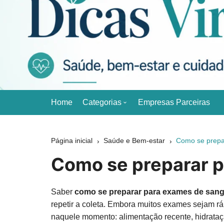
Ir
para
o
conteúdo
Dicas Virtuais
Dicas simples sobre saúde, bem-estar, beleza, alime
Home
Categorias
Empresas Parceiras
Beleza e Cuidados Pessoais
Página inicial
Saúde e Bem-estar
Como se prepa
Chás e Cuidados Naturais
Como se preparar p
Diabetes
Saber
como se preparar para exames de san
Emagrecimento
repetir a coleta. Embora muitos exames sejam rá
naquele momento: alimentação recente, hidrataçã
Exercícios e Movimento