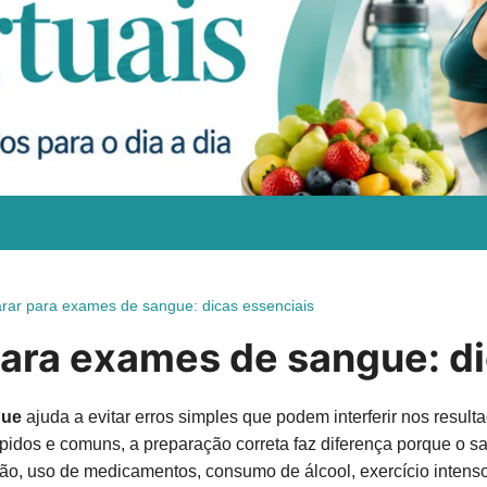
ntação, chás e cuidados naturais para ajudar você a fazer escolhas m
rar para exames de sangue: dicas essenciais
ara exames de sangue: di
gue
ajuda a evitar erros simples que podem interferir nos resul
pidos e comuns, a preparação correta faz diferença porque o s
o, uso de medicamentos, consumo de álcool, exercício intenso 