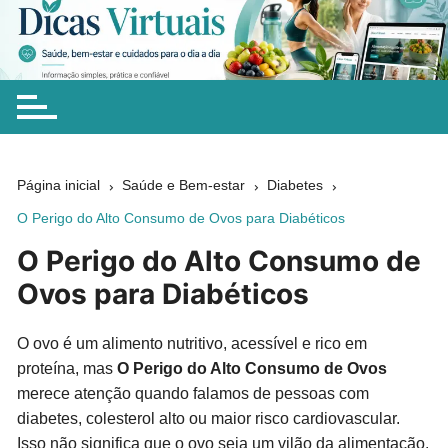
Ir
para
Dicas Virtuais
Dicas simples sobre saúde, bem-estar, beleza, alimentação,
o
chás e cuidados naturais para ajudar você a fazer escolhas
conteúdo
mais conscientes no dia a dia.
Página inicial
Saúde e Bem-estar
Diabetes
O Perigo do Alto Consumo de Ovos para Diabéticos
O Perigo do Alto Consumo de
Ovos para Diabéticos
O ovo é um alimento nutritivo, acessível e rico em
proteína, mas
O Perigo do Alto Consumo de Ovos
merece atenção quando falamos de pessoas com
diabetes, colesterol alto ou maior risco cardiovascular.
Isso não significa que o ovo seja um vilão da alimentação.